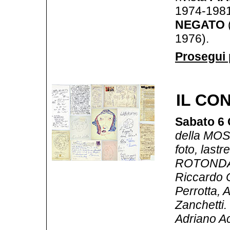
1974-1981
NEGATO
1976).
Prosegui p
IL CO
Sabato 6 
della MO
foto, lastr
ROTONDA: 
Riccardo 
Perrotta, A
Zanchetti.
Adriano Ac