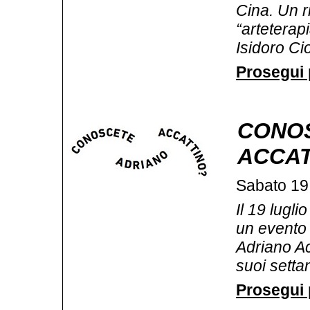
Cina. Un r
“arteterapi
Isidoro Cio
Prosegui p
CONO
ACCAT
Sabato 19 
Il 19 lugl
un evento 
Adriano Ac
suoi settan
Prosegui p