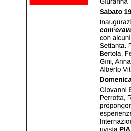
Giuranna
Sabato 19
Inauguraz
com’erav
con alcuni
Settanta. 
Bertola, F
Gini, Anna
Alberto Vi
Domenica 
Giovanni B
Perrotta, 
propongono
esperienz
Internazio
rivista
PI