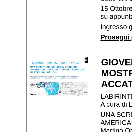
15 Ottobr
su appun
Ingresso g
Prosegui 
GIOVE
MOSTR
ACCAT
LABIRINTI.
A cura di
UNA SCR
AMERICANO
Martino O