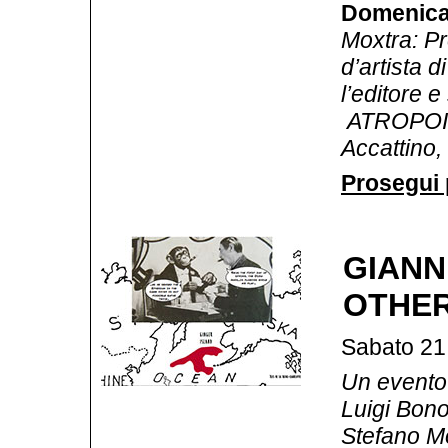
Domenica 
Moxtra: Pr
d’artista d
l’editore 
ATROPOIESI
Accattino,
Prosegui p
GIANN
OTHE
Sabato 21
Un evento 
Luigi Bonot
Stefano Mo