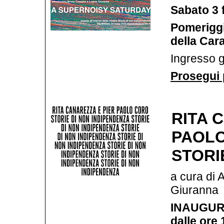
Sabato 3 
Pomeriggi
della Car
Ingresso g
Prosegui 
RITA 
PAOL
STORI
a cura di 
Giuranna
INAUGURA
dalle ore 